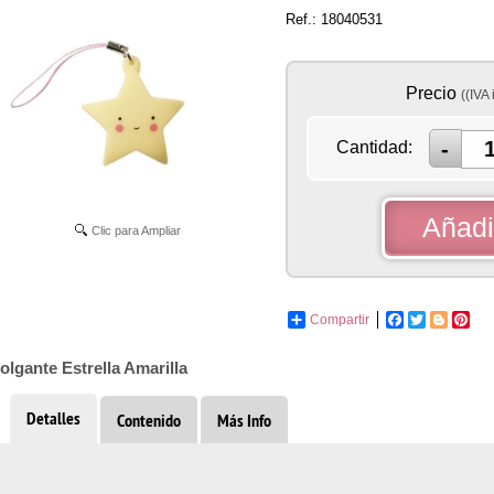
Ref.: 18040531
Precio
((IVA 
Cantidad:
Añadir
Clic para Ampliar
Compartir
Facebook
Twitter
Blogge
Pint
olgante Estrella Amarilla
Detalles
Contenido
Más Info