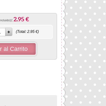
2.95
€
:
incluido))
(Total:
2.95
€)
 al Carrito
r
erest