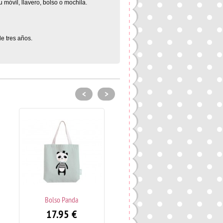
 móvil, llavero, bolso o mochila.
e tres años.
<
>
Bolso Panda
Portatodo Azul / Funda
Tablet
17.95
€
19.95
€