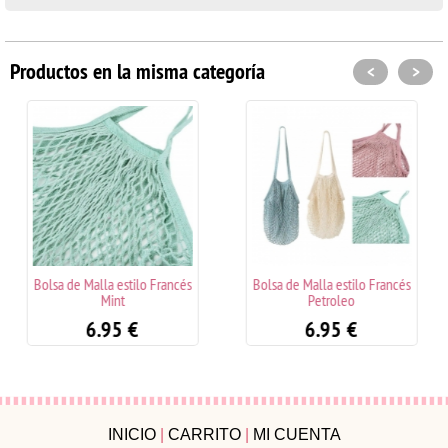
Productos en la misma categoría
<
>
Malla estilo Francés
Bolsa de Malla estilo Francés
Bols
Mint
Petroleo
1
6.95
€
6.95
€
INICIO
|
CARRITO
|
MI CUENTA