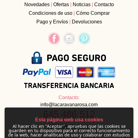
Novedades
|
Ofertas
|
Noticias
|
Contacto
Condiciones de uso
|
Cómo Comprar
Pago y Envíos
|
Devoluciones
Contacto:
info@lacaravanarosa.com
645 486 512
Esta página web usa cookies
Al hacer clic en "Aceptar", apruebas que las cookies se
VERSIÓN CLÁSICA
guarden en tu dispositivo para el correcto funcionamiento
de la web, hacer analíticas de uso y colaborar con estudios