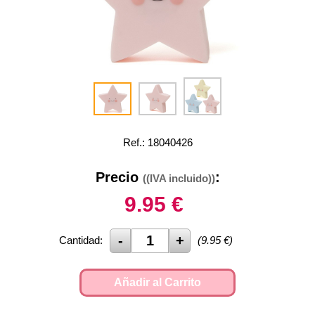
Ref.: 18040426
Precio
:
((IVA incluido))
9.95
€
Cantidad:
(
9.95
€)
Añadir al Carrito