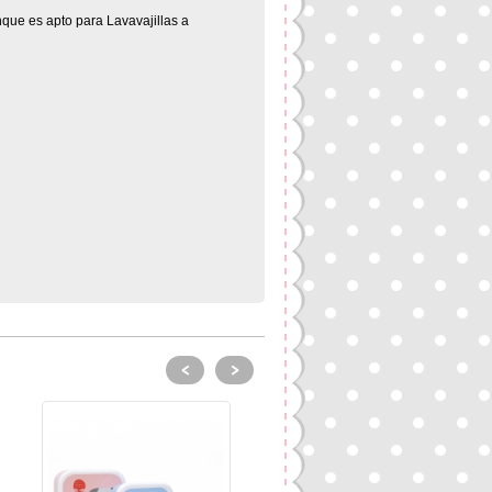
que es apto para Lavavajillas a
<
>