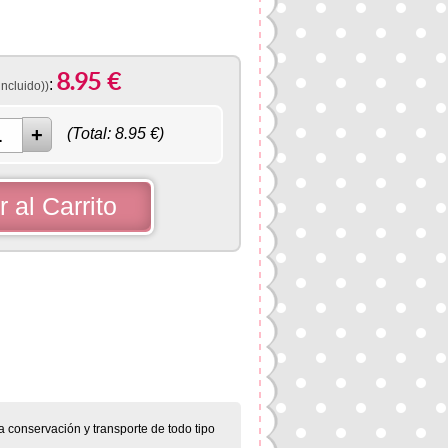
8.95
€
:
incluido))
(Total:
8.95
€)
 al Carrito
r
erest
a conservación y transporte de todo tipo