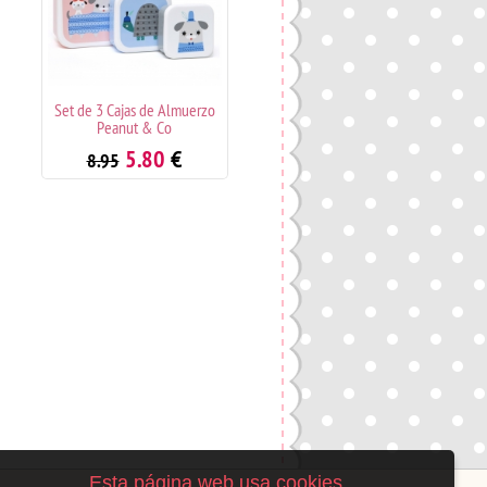
 3 Cajas de Almuerzo
Caja de Almuerzo La Petite
Se
Peanut & Co
Rose
5.80
€
3.85
€
8.95
5.95
Esta página web usa cookies