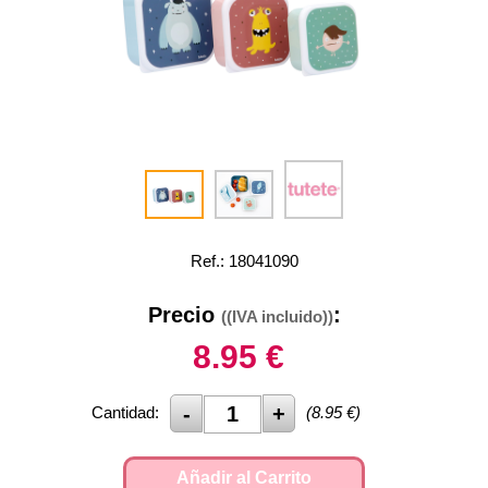
Ref.: 18041090
Precio
:
((IVA incluido))
8.95
€
Cantidad:
(
8.95
€)
Añadir al Carrito