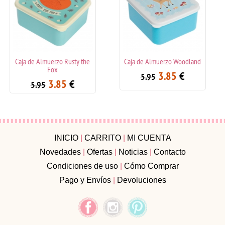
o Rusty the
Caja de Almuerzo Woodland
Caja de Almuer
Erizo
3.85
€
5.95
85
€
3.8
5.95
INICIO
|
CARRITO
|
MI CUENTA
Novedades
|
Ofertas
|
Noticias
|
Contacto
Condiciones de uso
|
Cómo Comprar
Pago y Envíos
|
Devoluciones