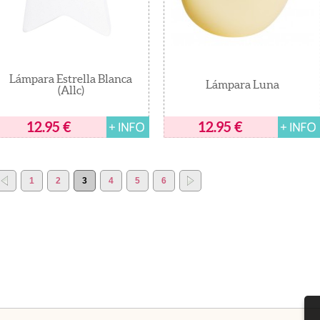
Lámpara Estrella Blanca
Lámpara Luna
(Allc)
12.95
€
12.95
€
1
2
3
4
5
6