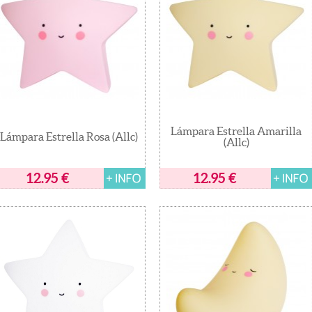
Lámpara Estrella Amarilla
Lámpara Estrella Rosa (Allc)
(Allc)
12.95
€
12.95
€