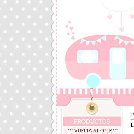
E
L
*** VUELTA AL COLE ***